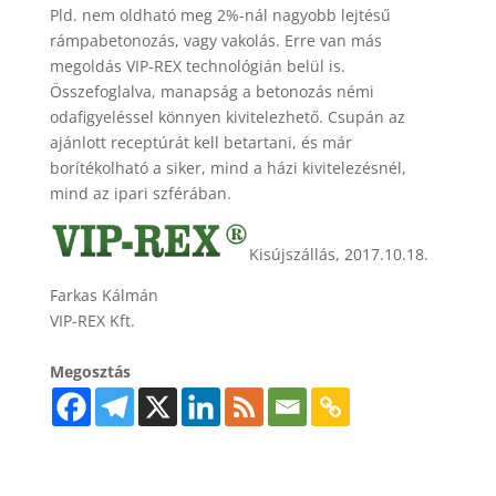
Pld. nem oldható meg 2%-nál nagyobb lejtésű
rámpabetonozás, vagy vakolás. Erre van más
megoldás VIP-REX technológián belül is.
Összefoglalva, manapság a betonozás némi
odafigyeléssel könnyen kivitelezhető. Csupán az
ajánlott receptúrát kell betartani, és már
borítékolható a siker, mind a házi kivitelezésnél,
mind az ipari szférában.
Kisújszállás, 2017.10.18.
Farkas Kálmán
VIP-REX Kft.
Megosztás