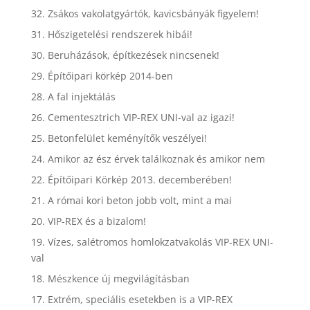
32. Zsákos vakolatgyártók, kavicsbányák figyelem!
31. Hőszigetelési rendszerek hibái!
30. Beruházások, építkezések nincsenek!
29. Építőipari körkép 2014-ben
28. A fal injektálás
26. Cementesztrich VIP-REX UNI-val az igazi!
25. Betonfelület keményítők veszélyei!
24. Amikor az ész érvek találkoznak és amikor nem
22. Építőipari Körkép 2013. decemberében!
21. A római kori beton jobb volt, mint a mai
20. VIP-REX és a bizalom!
19. Vízes, salétromos homlokzatvakolás VIP-REX UNI-
val
18. Mészkence új megvilágításban
17. Extrém, speciális esetekben is a VIP-REX