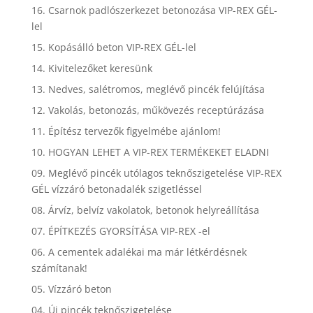
16. Csarnok padlószerkezet betonozása VIP-REX GÉL-
lel
15. Kopásálló beton VIP-REX GÉL-lel
14. Kivitelezőket keresünk
13. Nedves, salétromos, meglévő pincék felújítása
12. Vakolás, betonozás, műkövezés receptúrázása
11. Építész tervezők figyelmébe ajánlom!
10. HOGYAN LEHET A VIP-REX TERMÉKEKET ELADNI
09. Meglévő pincék utólagos teknőszigetelése VIP-REX
GÉL vízzáró betonadalék szigetléssel
08. Árvíz, belvíz vakolatok, betonok helyreállítása
07. ÉPÍTKEZÉS GYORSÍTÁSA VIP-REX -el
06. A cementek adalékai ma már létkérdésnek
számítanak!
05. Vízzáró beton
04. Új pincék teknőszigetelése