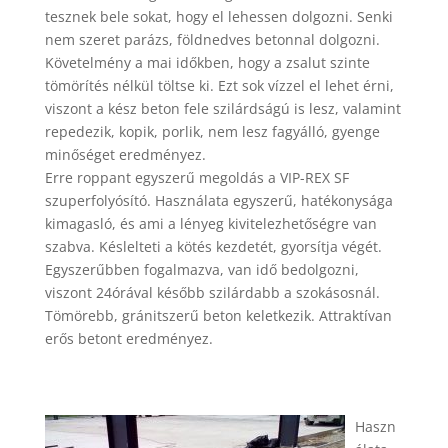
tesznek bele sokat, hogy el lehessen dolgozni. Senki
nem szeret parázs, földnedves betonnal dolgozni.
Követelmény a mai időkben, hogy a zsalut szinte
tömörítés nélkül töltse ki. Ezt sok vízzel el lehet érni,
viszont a kész beton fele szilárdságú is lesz, valamint
repedezik, kopik, porlik, nem lesz fagyálló, gyenge
minőséget eredményez.
Erre roppant egyszerű megoldás a VIP-REX SF
szuperfolyósító. Használata egyszerű, hatékonysága
kimagasló, és ami a lényeg kivitelezhetőségre van
szabva. Késlelteti a kötés kezdetét, gyorsítja végét.
Egyszerűbben fogalmazva, van idő bedolgozni,
viszont 24órával később szilárdabb a szokásosnál.
Tömörebb, gránitszerű beton keletkezik. Attraktívan
erős betont eredményez.
Haszn