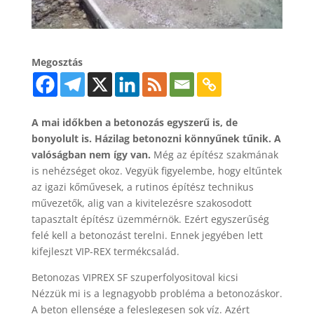
Megosztás
A mai időkben a betonozás egyszerű is, de
bonyolult is. Házilag betonozni könnyűnek tűnik. A
valóságban nem így van.
Még az építész szakmának
is nehézséget okoz. Vegyük figyelembe, hogy eltűntek
az igazi kőművesek, a rutinos építész technikus
művezetők, alig van a kivitelezésre szakosodott
tapasztalt építész üzemmérnök. Ezért egyszerűség
felé kell a betonozást terelni. Ennek jegyében lett
kifejleszt VIP-REX termékcsalád.
Betonozas VIPREX SF szuperfolyositoval kicsi
Nézzük mi is a legnagyobb probléma a betonozáskor.
A beton ellensége a feleslegesen sok víz. Azért