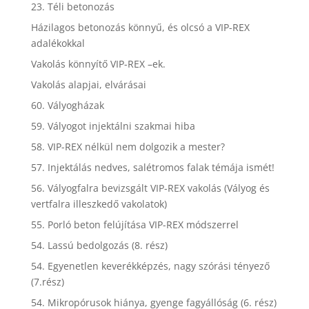
23. Téli betonozás
Házilagos betonozás könnyű, és olcsó a VIP-REX
adalékokkal
Vakolás könnyítő VIP-REX –ek.
Vakolás alapjai, elvárásai
60. Vályogházak
59. Vályogot injektálni szakmai hiba
58. VIP-REX nélkül nem dolgozik a mester?
57. Injektálás nedves, salétromos falak témája ismét!
56. Vályogfalra bevizsgált VIP-REX vakolás (Vályog és
vertfalra illeszkedő vakolatok)
55. Porló beton felújítása VIP-REX módszerrel
54. Lassú bedolgozás (8. rész)
54. Egyenetlen keverékképzés, nagy szórási tényező
(7.rész)
54. Mikropórusok hiánya, gyenge fagyállóság (6. rész)