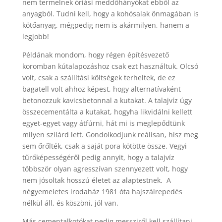
nem termelnek óriási meddőhányókat ebből az
anyagból. Tudni kell, hogy a kohósalak önmagában is
kötőanyag, mégpedig nem is akármilyen, hanem a
legjobb!
Példának mondom, hogy régen építésvezető
koromban kútalapozáshoz csak ezt használtuk. Olcsó
volt, csak a szállítási költségek terheltek, de ez
bagatell volt ahhoz képest, hogy alternatívaként
betonozzuk kavicsbetonnal a kutakat. A talajvíz úgy
összecementálta a kutakat, hogyha likvidálni kellett
egyet-egyet vagy átfúrni, hát mi is meglepődtünk
milyen szilárd lett. Gondolkodjunk reálisan, hisz meg
sem őrőlték, csak a saját pora kötötte össze. Vegyi
tűrőképességéről pedig annyit, hogy a talajvíz
többször olyan agresszívan szennyezett volt, hogy
nem jósoltak hosszú életet az alaptestnek. A
négyemeletes irodaház 1981 óta hajszálrepedés
nélkül áll, és köszöni, jól van.
Más cementalkotókat pedig messziről kell szállítani,