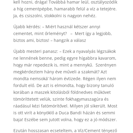
kell hozni, drága! Továbbá hamar leül, osztályozódik
a híg cementpépbe, hamarabb felül a víz a tetejére.
Ja, és csiszolni, stokkolni is nagyon nehéz.
Újabb kérdés: – Miért használ kétszer annyi
cementet, mint őrleményt? – Mert így a legjobb,
biztos ami, biztos! – hangzik a válasz
Újabb mesteri panasz: – Ezek a nyavalyás légzsákok
ne lennének benne, pedig egyre hígabbra kavarom,
hogy már repedezik is, mint a mennykű. Szerényen
megkérdeztem hány éve műveli a szakmát? Azt
mondta nemsoká’ három évtizede. Régen ilyen nem
fordult elő. De azt is elmondta, hogy bizony tanuló
korában a maszek kitolásból földnedves műkövet
tömöríttetett velük, szinte fokhagymaszagúra és
ráadásul kézi fatömörítővel. Milyen jól sikerült. Most
is ott virít a könyöklő a Duca Bandi házán és semmi
baja! Eszébe sem jutott volna, hogy ez a jó módszer.
Ezután hosszasan ecseteltem, a Víz/Cement tényező