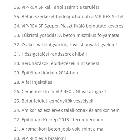
36. VIP-REX SF kell, ahol számít a terülés!
35. Beton szerkezet bedolgozhatóbb a VIP-REX SF-fel!
34. VIP-REX SF Szuper Plasztifikáló bemutató keverés
33. Tűkristályosodás: A beton misztikus folyamata!
32. Zsákos vakolatgyártók, kavicsbányák figyelem!
31. Hőszigetelési rendszerek hibái!
30. Beruházások, építkezések nincsenek!
29. Építőipari körkép 2014-ben
28. A fal injektálás
26. Cementesztrich VIP-REX UNI-val az igazi!
25. Betonfelület keményítők veszélyei!
24. Amikor az ész érvek találkoznak és amikor nem
22. Építőipari Körkép 2013. decemberében!
21. A római kori beton jobb volt, mint a mai
20. VIP-REX és a bizalom!