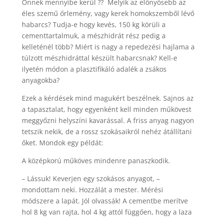
Önnek mennyibe kerül ?? Melyik az előnyösebb az
éles szemű őrlemény, vagy kerek homokszemből lévő
habarcs? Tudja-e hogy kevés, 150 kg körüli a
cementtartalmuk, a mészhidrát rész pedig a
kelleténél több? Miért is nagy a repedezési hajlama a
túlzott mészhidráttal készült habarcsnak? Kell-e
ilyetén módon a plasztifikáló adalék a zsákos
anyagokba?
Ezek a kérdések mind magukért beszélnek. Sajnos az
a tapasztalat, hogy egyenként kell minden műkövest
meggyőzni helyszíni kavarással. A friss anyag nagyon
tetszik nekik, de a rossz szokásaikról nehéz átállítani
őket. Mondok egy példát:
A középkorú műköves mindenre panaszkodik.
– Lássuk! Keverjen egy szokásos anyagot, –
mondottam neki. Hozzálát a mester. Mérési
módszere a lapát. Jól olvassák! A cementbe merítve
hol 8 kg van rajta, hol 4 kg attól függően, hogy a laza