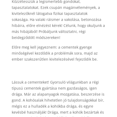
Közzétesszük a legismertebb gondokat,
tapasztalatokat. Ezek csupán magánvélemények, a
kivitelezőknél látogatva fizikai tapasztalatok
sokasága. Ha valaki ráismer a vakolása, betonozása
hibáira, előre elnézést kérek! Célunk, hogy okuljunk a
más hibájából! Próbáljunk változtatni, régi
beidegződött módszereken!
Előre meg kell jegyeznem: a cementek gyenge
minőségével kezdődik a problémák sora, majd az
ember szakszerűtlen kivitelezésével fejeződik be.
Lássuk a cementeket! Gyorsuló világunkban a régi
típusú cementek gyártása nem gazdaságos, igen
drága. Már az alapanyagok mozgatása, beszerzése is
gond. A kohósalak hihetetlen jó tulajdonságokkal bír,
mégis ez a hulladék a kohókba drága, és egyre
kevésbé használják! Drága, mert a kohók bezártak és