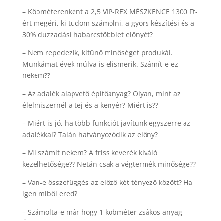
– Köbméterenként a 2,5 VIP-REX MÉSZKENCE 1300 Ft-
ért megéri, ki tudom számolni, a gyors készítési és a
30% duzzadási habarcstöbblet előnyét?
– Nem repedezik, kitűnő minőséget produkál.
Munkámat évek múlva is elismerik. Számít-e ez
nekem??
– Az adalék alapvető építőanyag? Olyan, mint az
élelmiszernél a tej és a kenyér? Miért is??
– Miért is jó, ha több funkciót javítunk egyszerre az
adalékkal? Talán hatványozódik az előny?
– Mi számít nekem? A friss keverék kiváló
kezelhetősége?? Netán csak a végtermék minősége??
– Van-e összefüggés az előző két tényező között? Ha
igen miből ered?
– Számolta-e már hogy 1 köbméter zsákos anyag