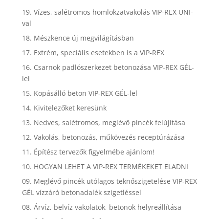
19. Vízes, salétromos homlokzatvakolás VIP-REX UNI-
val
18. Mészkence új megvilágításban
17. Extrém, speciális esetekben is a VIP-REX
16. Csarnok padlószerkezet betonozása VIP-REX GÉL-
lel
15. Kopásálló beton VIP-REX GÉL-lel
14. Kivitelezőket keresünk
13. Nedves, salétromos, meglévő pincék felújítása
12. Vakolás, betonozás, műkövezés receptúrázása
11. Építész tervezők figyelmébe ajánlom!
10. HOGYAN LEHET A VIP-REX TERMÉKEKET ELADNI
09. Meglévő pincék utólagos teknőszigetelése VIP-REX
GÉL vízzáró betonadalék szigetléssel
08. Árvíz, belvíz vakolatok, betonok helyreállítása