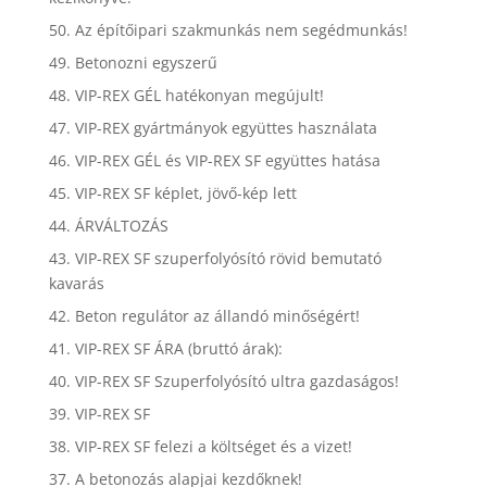
50. Az építőipari szakmunkás nem segédmunkás!
49. Betonozni egyszerű
48. VIP-REX GÉL hatékonyan megújult!
47. VIP-REX gyártmányok együttes használata
46. VIP-REX GÉL és VIP-REX SF együttes hatása
45. VIP-REX SF képlet, jövő-kép lett
44. ÁRVÁLTOZÁS
43. VIP-REX SF szuperfolyósító rövid bemutató
kavarás
42. Beton regulátor az állandó minőségért!
41. VIP-REX SF ÁRA (bruttó árak):
40. VIP-REX SF Szuperfolyósító ultra gazdaságos!
39. VIP-REX SF
38. VIP-REX SF felezi a költséget és a vizet!
37. A betonozás alapjai kezdőknek!