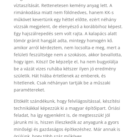
víztaszítását. Rettenetesen kemény anyag lett. A
rimánkodása miatt nem földnedves, hanem KK-s
műkövet kevertünk egy héttel előtte, ezért néhány
vízzsák megjelent, de elenyésző a korábbihoz képest.
Egy hajszálrepedés sem volt rajta. A kalapács alatt
tömör gránit hangját adta, mintegy homogén kő.
amikor arról kérdeztem, nem locsolta-e meg, mert a
felületi feszültsége nem a szokásos, akkor bevallotta,
hogy igen. Köszi! De képzelje el, ha nem bugyolálja
be a vázát vizes ruhába kétszer ilyen jó eredmény
születik. Hát hiába értetlenek az emberek, és
hitetlenek. Csak néhányan tartják be a műszaki
paramétereket.
Eltökélt szándékunk, hogy felvilágosítással, készítési
technikákkal képezzük ki a magyar építőipart. Óriási
feladat, ha így egyenként is, de megtesszük! Jól
járunk mi is, hiszen illeszkedik az anyagunk a gyors
minőségi és gazdaságos építkezéshez. Már annak is
örülünk, hogy több száz műköves,