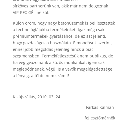
sírköves partnerünk van, akik már nem dolgoznak
VIP-REX GÉL nélkül.
Külön öröm, hogy nagy betonüzemek is beillesztették
a technológiájukba termékeinket. Igaz még csak
prémiumtermékek gyártásához, de ez azt jelenti,
hogy gazdaságos a használata. Elmondásuk szerint,
ennél jobb megoldás jelenleg nincs a piaci
szegmensben. Termékfejlesztésük nem publikus, de
ha végigvázolnánk a közös munkánkat, igencsak
meglepődnének. Végül is a vevők megelégedettsége
a lényeg, a többi nem számít!
Kisújszállás, 2010. 03. 24.
Farkas Kálmán
fejlesztőmérnök