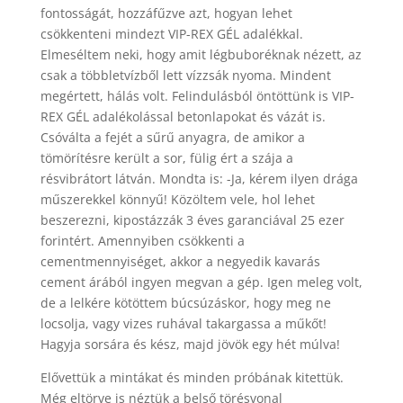
fontosságát, hozzáfűzve azt, hogyan lehet
csökkenteni mindezt VIP-REX GÉL adalékkal.
Elmeséltem neki, hogy amit légbuboréknak nézett, az
csak a többletvízből lett vízzsák nyoma. Mindent
megértett, hálás volt. Felindulásból öntöttünk is VIP-
REX GÉL adalékolással betonlapokat és vázát is.
Csóválta a fejét a sűrű anyagra, de amikor a
tömörítésre került a sor, fülig ért a szája a
résvibrátort látván. Mondta is: -Ja, kérem ilyen drága
műszerekkel könnyű! Közöltem vele, hol lehet
beszerezni, kipostázzák 3 éves garanciával 25 ezer
forintért. Amennyiben csökkenti a
cementmennyiséget, akkor a negyedik kavarás
cement árából ingyen megvan a gép. Igen meleg volt,
de a lelkére kötöttem búcsúzáskor, hogy meg ne
locsolja, vagy vizes ruhával takargassa a műkőt!
Hagyja sorsára és kész, majd jövök egy hét múlva!
Elővettük a mintákat és minden próbának kitettük.
Még eltörve is néztük a belső törésvonal