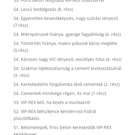
55. Porló beton felújítása VIP-REX módszerrel
54. Lassú bedolgozás (8. rész)
54. Egyenetlen keverékképzés, nagy szórási tényező
(7.rész)
54. Mikropórusok hiánya, gyenge fagyállóság (6. rész)
54. Tömörítés hiánya, makro pólusok káros megléte
(5.rész)
54. Károsan nagy V/C tényező, veszélyes hiba (4. rész)
54. Szakmai tájékozatlanság a cement kiválasztásánál
(3. rész)
54. Kereskedelmi forgalomba lévő cementek (2. rész)
54. Cementek minősége régen, és ma! (1.rész)
53. VIP-REX kell, ha kevés a munkaerő!
52. VIP-REX Mészkence kenderrost-hidrát
plasztifikálás
51. Betontelepek, friss beton kereskedők VIP-REX
kézikönyve!