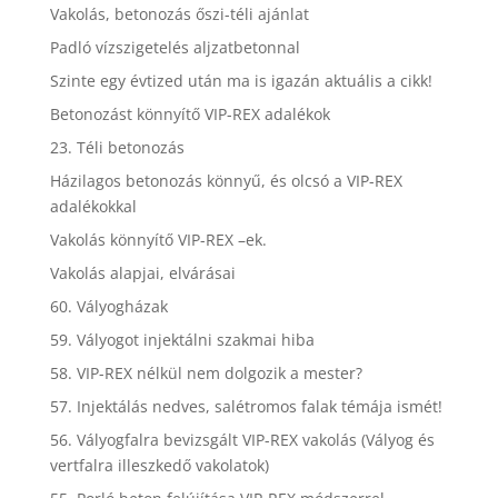
Vakolás, betonozás őszi-téli ajánlat
Padló vízszigetelés aljzatbetonnal
Szinte egy évtized után ma is igazán aktuális a cikk!
Betonozást könnyítő VIP-REX adalékok
23. Téli betonozás
Házilagos betonozás könnyű, és olcsó a VIP-REX
adalékokkal
Vakolás könnyítő VIP-REX –ek.
Vakolás alapjai, elvárásai
60. Vályogházak
59. Vályogot injektálni szakmai hiba
58. VIP-REX nélkül nem dolgozik a mester?
57. Injektálás nedves, salétromos falak témája ismét!
56. Vályogfalra bevizsgált VIP-REX vakolás (Vályog és
vertfalra illeszkedő vakolatok)