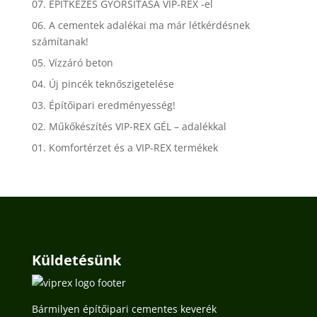
07. ÉPÍTKEZÉS GYORSÍTÁSA VIP-REX -el
06. A cementek adalékai ma már létkérdésnek
számítanak!
05. Vízzáró beton
04. Új pincék teknőszigetelése
03. Építőipari eredményesség!
02. Műkőkészítés VIP-REX GÉL – adalékkal
01. Komfortérzet és a VIP-REX termékek
Küldetésünk
Bármilyen építőipari cementes keverék