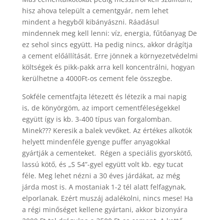
hisz ahova települt a cementgyár, nem lehet
mindent a hegyből kibányászni. Ráadásul
mindennek meg kell lenni: víz, energia, fűtőanyag De
ez sehol sincs együtt. Ha pedig nincs, akkor drágítja
a cement előállítását. Erre jönnek a környezetvédelmi
költségek és pikk-pakk arra kell koncentrálni, hogyan
kerülhetne a 4000Ft-os cement fele összegbe.
Sokféle cementfajta létezett és létezik a mai napig
is, de könyörgöm, az import cementféleségekkel
együtt így is kb. 3-400 típus van forgalomban.
Minek??? Keresik a balek vevőket. Az értékes alkotók
helyett mindenféle gyenge puffer anyagokkal
gyártják a cementeket. Régen a speciális gyorskötő,
lassú kötő, és „S 54”-gyel együtt volt kb. egy tucat
féle. Meg lehet nézni a 30 éves járdákat, az még
járda most is. A mostaniak 1-2 tél alatt felfagynak,
elporlanak. Ezért muszáj adalékolni, nincs mese! Ha
a régi minőséget kellene gyártani, akkor bizonyára