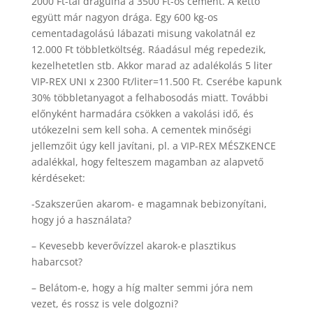
2000 Ft-tal drágulna a 3500 Ft-os cement. A kettő
együtt már nagyon drága. Egy 600 kg-os
cementadagolású lábazati misung vakolatnál ez
12.000 Ft többletköltség. Ráadásul még repedezik,
kezelhetetlen stb. Akkor marad az adalékolás 5 liter
VIP-REX UNI x 2300 Ft/liter=11.500 Ft. Cserébe kapunk
30% többletanyagot a felhabosodás miatt. További
előnyként harmadára csökken a vakolási idő, és
utókezelni sem kell soha. A cementek minőségi
jellemzőit úgy kell javítani, pl. a VIP-REX MÉSZKENCE
adalékkal, hogy felteszem magamban az alapvető
kérdéseket:
-Szakszerűen akarom- e magamnak bebizonyítani,
hogy jó a használata?
– Kevesebb keverővízzel akarok-e plasztikus
habarcsot?
– Belátom-e, hogy a híg malter semmi jóra nem
vezet, és rossz is vele dolgozni?