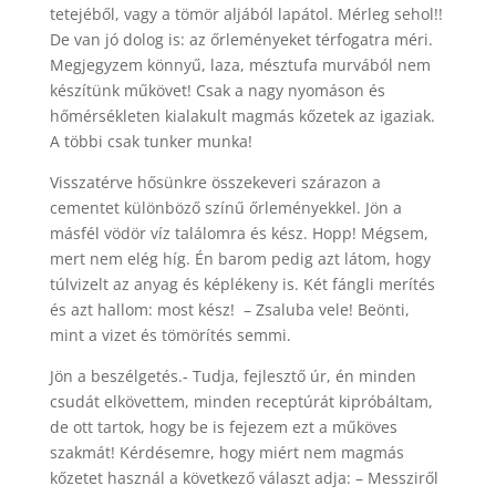
tetejéből, vagy a tömör aljából lapátol. Mérleg sehol!!
De van jó dolog is: az őrleményeket térfogatra méri.
Megjegyzem könnyű, laza, mésztufa murvából nem
készítünk műkövet! Csak a nagy nyomáson és
hőmérsékleten kialakult magmás kőzetek az igaziak.
A többi csak tunker munka!
Visszatérve hősünkre összekeveri szárazon a
cementet különböző színű őrleményekkel. Jön a
másfél vödör víz találomra és kész. Hopp! Mégsem,
mert nem elég híg. Én barom pedig azt látom, hogy
túlvizelt az anyag és képlékeny is. Két fángli merítés
és azt hallom: most kész! – Zsaluba vele! Beönti,
mint a vizet és tömörítés semmi.
Jön a beszélgetés.- Tudja, fejlesztő úr, én minden
csudát elkövettem, minden receptúrát kipróbáltam,
de ott tartok, hogy be is fejezem ezt a műköves
szakmát! Kérdésemre, hogy miért nem magmás
kőzetet használ a következő választ adja: – Messziről