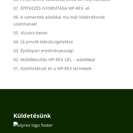
07. ÉPÍTKEZÉS GYORSÍTÁSA VIP-REX -el
06. A cementek adalékai ma már létkérdésnek
számítanak!
05. Vízzáró beton
04. Új pincék teknőszigetelése
03. Építőipari eredményesség!
02. Műkőkészítés VIP-REX GÉL – adalékkal
01. Komfortérzet és a VIP-REX termékek
Küldetésünk