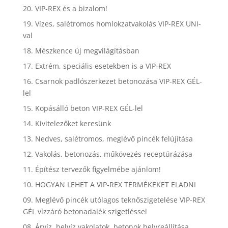
20. VIP-REX és a bizalom!
19. Vízes, salétromos homlokzatvakolás VIP-REX UNI-
val
18. Mészkence új megvilágításban
17. Extrém, speciális esetekben is a VIP-REX
16. Csarnok padlószerkezet betonozása VIP-REX GÉL-
lel
15. Kopásálló beton VIP-REX GÉL-lel
14. Kivitelezőket keresünk
13. Nedves, salétromos, meglévő pincék felújítása
12. Vakolás, betonozás, műkövezés receptúrázása
11. Építész tervezők figyelmébe ajánlom!
10. HOGYAN LEHET A VIP-REX TERMÉKEKET ELADNI
09. Meglévő pincék utólagos teknőszigetelése VIP-REX
GÉL vízzáró betonadalék szigetléssel
08. Árvíz, belvíz vakolatok, betonok helyreállítása