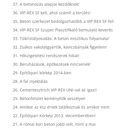
37. A betonozás alapjai kezdőknek!
36. VIP-REX SF kell, ahol számít a terülés!
35. Beton szerkezet bedolgozhatóbb a VIP-REX SF-fel!
34. VIP-REX SF Szuper Plasztifikáló bemutató keverés
33. Tűkristályosodás: A beton misztikus folyamata!
32. Zsákos vakolatgyártók, kavicsbányák figyelem!
31. Hőszigetelési rendszerek hibái!
30. Beruházások, építkezések nincsenek!
29. Építőipari körkép 2014-ben
28. A fal injektálás
26. Cementesztrich VIP-REX UNI-val az igazi!
25. Betonfelület keményítők veszélyei!
24. Amikor az ész érvek találkoznak és amikor nem
22. Építőipari Körkép 2013. decemberében!
21. A római kori beton jobb volt, mint a mai