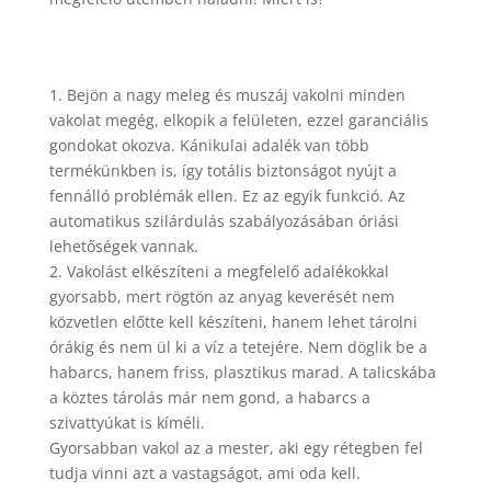
1. Bejön a nagy meleg és muszáj vakolni minden
vakolat megég, elkopik a felületen, ezzel garanciális
gondokat okozva. Kánikulai adalék van több
termékünkben is, így totális biztonságot nyújt a
fennálló problémák ellen. Ez az egyik funkció. Az
automatikus szilárdulás szabályozásában óriási
lehetőségek vannak.
2. Vakolást elkészíteni a megfelelő adalékokkal
gyorsabb, mert rögtön az anyag keverését nem
közvetlen előtte kell készíteni, hanem lehet tárolni
órákig és nem ül ki a víz a tetejére. Nem döglik be a
habarcs, hanem friss, plasztikus marad. A talicskába
a köztes tárolás már nem gond, a habarcs a
szivattyúkat is kíméli.
Gyorsabban vakol az a mester, aki egy rétegben fel
tudja vinni azt a vastagságot, ami oda kell.