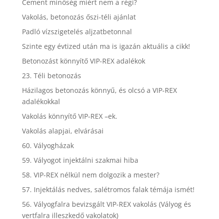
Cement minőség miért nem a régi?
Vakolás, betonozás őszi-téli ajánlat
Padló vízszigetelés aljzatbetonnal
Szinte egy évtized után ma is igazán aktuális a cikk!
Betonozást könnyítő VIP-REX adalékok
23. Téli betonozás
Házilagos betonozás könnyű, és olcsó a VIP-REX
adalékokkal
Vakolás könnyítő VIP-REX –ek.
Vakolás alapjai, elvárásai
60. Vályogházak
59. Vályogot injektálni szakmai hiba
58. VIP-REX nélkül nem dolgozik a mester?
57. Injektálás nedves, salétromos falak témája ismét!
56. Vályogfalra bevizsgált VIP-REX vakolás (Vályog és
vertfalra illeszkedő vakolatok)