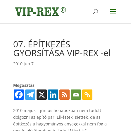
07. ÉPÍTKEZÉS
GYORSÍTÁSA VIP-REX -el
2010 jún 7
Megosztás
2010 május – június hónapokban nem tudott
dolgozni az építőipar. Elkéstek, siettek, de az
építkezés a hagyományos anyagokkal nem fog a
megfelelő ütemben haladni! Miért is?