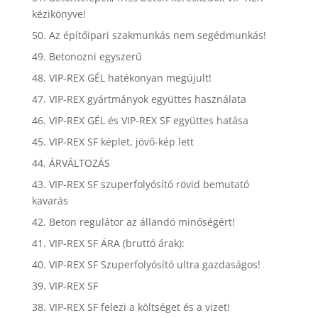
kézikönyve!
50. Az építőipari szakmunkás nem segédmunkás!
49. Betonozni egyszerű
48. VIP-REX GÉL hatékonyan megújult!
47. VIP-REX gyártmányok együttes használata
46. VIP-REX GÉL és VIP-REX SF együttes hatása
45. VIP-REX SF képlet, jövő-kép lett
44. ÁRVÁLTOZÁS
43. VIP-REX SF szuperfolyósító rövid bemutató
kavarás
42. Beton regulátor az állandó minőségért!
41. VIP-REX SF ÁRA (bruttó árak):
40. VIP-REX SF Szuperfolyósító ultra gazdaságos!
39. VIP-REX SF
38. VIP-REX SF felezi a költséget és a vizet!