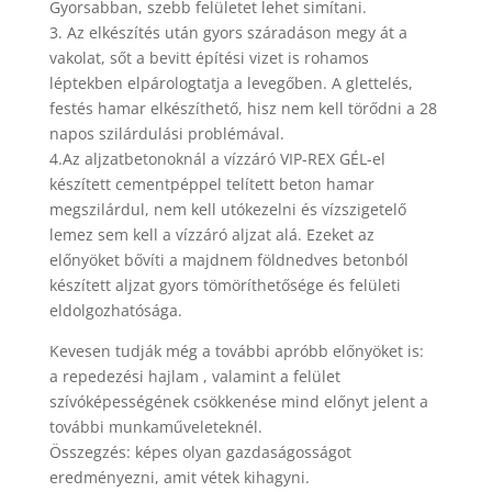
Gyorsabban, szebb felületet lehet simítani.
3. Az elkészítés után gyors száradáson megy át a
vakolat, sőt a bevitt építési vizet is rohamos
léptekben elpárologtatja a levegőben. A glettelés,
festés hamar elkészíthető, hisz nem kell törődni a 28
napos szilárdulási problémával.
4.Az aljzatbetonoknál a vízzáró VIP-REX GÉL-el
készített cementpéppel telített beton hamar
megszilárdul, nem kell utókezelni és vízszigetelő
lemez sem kell a vízzáró aljzat alá. Ezeket az
előnyöket bővíti a majdnem földnedves betonból
készített aljzat gyors tömöríthetősége és felületi
eldolgozhatósága.
Kevesen tudják még a további apróbb előnyöket is:
a repedezési hajlam , valamint a felület
szívóképességének csökkenése mind előnyt jelent a
további munkaműveleteknél.
Összegzés: képes olyan gazdaságosságot
eredményezni, amit vétek kihagyni.