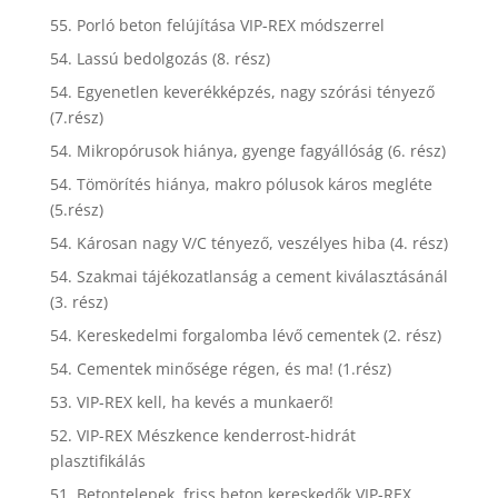
55. Porló beton felújítása VIP-REX módszerrel
54. Lassú bedolgozás (8. rész)
54. Egyenetlen keverékképzés, nagy szórási tényező
(7.rész)
54. Mikropórusok hiánya, gyenge fagyállóság (6. rész)
54. Tömörítés hiánya, makro pólusok káros megléte
(5.rész)
54. Károsan nagy V/C tényező, veszélyes hiba (4. rész)
54. Szakmai tájékozatlanság a cement kiválasztásánál
(3. rész)
54. Kereskedelmi forgalomba lévő cementek (2. rész)
54. Cementek minősége régen, és ma! (1.rész)
53. VIP-REX kell, ha kevés a munkaerő!
52. VIP-REX Mészkence kenderrost-hidrát
plasztifikálás
51. Betontelepek, friss beton kereskedők VIP-REX