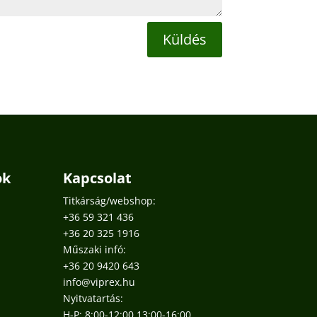
Küldés
ok
Kapcsolat
Titkárság/webshop:
+36 59 321 436
+36 20 325 1916
Műszaki infó:
+36 20 9420 643
info@viprex.hu
Nyitvatartás:
H-P: 8:00-12:00 13:00-16:00