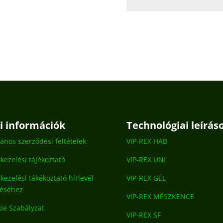
gi információk
Technológiai leírás
lános szerződési feltételek
VIP-REX HAB
kezelési tájékoztató
VIP-REX UNI
kezelési tákékoztató hírlevél
VIP-REX GÉL
déséhez
VIP-REX MÉSZKENCE
ie Szabályzat
VIP-REX SF