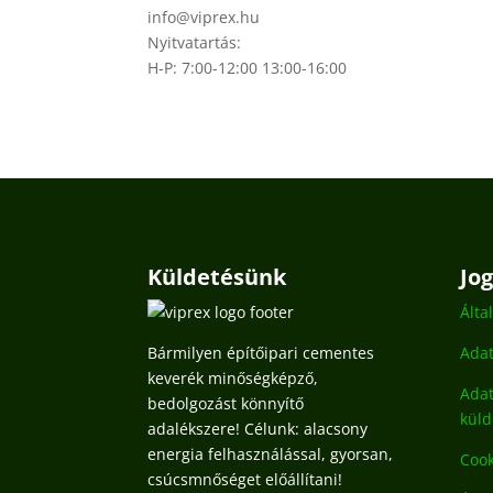
info@viprex.hu
Nyitvatartás:
H-P: 7:00-12:00 13:00-16:00
Küldetésünk
Jo
Álta
Bármilyen építőipari cementes
Adat
keverék minőségképző,
Adat
bedolgozást könnyítő
kül
adalékszere! Célunk: alacsony
energia felhasználással, gyorsan,
Cook
csúcsmnőséget előállítani!