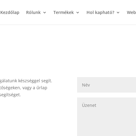
Kezdőlap
Rólunk
Termékek
Hol kapható?
Web
lgálatunk készséggel segít.
etőségeken, vagy a űrlap
segítséget.