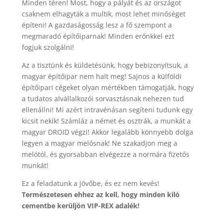
Minden téren! Most, hogy a pályát és az országot
csaknem elhagyták a multik, most lehet minőséget
építeni! A gazdaságosság lesz a fő szempont a
megmaradó építőiparnak! Minden erőnkkel ezt
fogjuk szolgálni!
Az a tisztünk és küldetésünk, hogy bebizonyítsuk, a
magyar építőipar nem halt meg! Sajnos a külföldi
építőipari cégeket olyan mértékben támogatják, hogy
a tudatos alvállalkozói sorvasztásnak nehezen tud
ellenállni! Mi azért intravénásan segíteni tudunk egy
kicsit nekik! Számláz a német és osztrák, a munkát a
magyar DROID végzi! Akkor legalább könnyebb dolga
legyen a magyar melósnak! Ne szakadjon meg a
melótól, és gyorsabban elvégezze a normára fizetős
munkát!
Ez a feladatunk a jövőbe, és ez nem kevés!
Természetesen ehhez az kell, hogy minden kiló
cementbe kerüljön VIP-REX adalék!