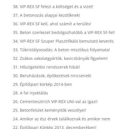
38. VIP-REX SF felezi a költséget és a vizet!
37. A betonozás alapjai kezdőknek!
36. VIP-REX SF kell, ahol számít a terülés!
35. Beton szerkezet bedolgozhatóbb a VIP-REX SF-fel!
34. VIP-REX SF Szuper Plasztifikáló bemutató keverés
33. Tűkristályosodás: A beton misztikus folyamata!
32. Zsákos vakolatgyártók, kavicsbányák figyelem!
31. Hőszigetelési rendszerek hibái!
30. Beruházások, építkezések nincsenek!
29. Építőipari körkép 2014-ben
28. A fal injektálás
26. Cementesztrich VIP-REX UNI-val az igazi!
25. Betonfelület keményítők veszélyei!
24. Amikor az ész érvek találkoznak és amikor nem
22. Építőipari Körkép 2013. decemberében!