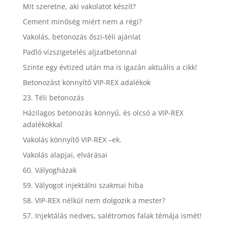
Mit szeretne, aki vakolatot készít?
Cement minőség miért nem a régi?
Vakolás, betonozás őszi-téli ajánlat
Padló vízszigetelés aljzatbetonnal
Szinte egy évtized után ma is igazán aktuális a cikk!
Betonozást könnyítő VIP-REX adalékok
23. Téli betonozás
Házilagos betonozás könnyű, és olcsó a VIP-REX
adalékokkal
Vakolás könnyítő VIP-REX –ek.
Vakolás alapjai, elvárásai
60. Vályogházak
59. Vályogot injektálni szakmai hiba
58. VIP-REX nélkül nem dolgozik a mester?
57. Injektálás nedves, salétromos falak témája ismét!