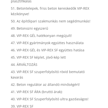
plasztifikálás
51. Betontelepek, friss beton kereskedők VIP-REX
kézikönyve!
50. Az építőipari szakmunkás nem segédmunkás!
49. Betonozni egyszerű
48. VIP-REX GÉL hatékonyan megújult!
47. VIP-REX gyártmányok együttes használata
46. VIP-REX GÉL és VIP-REX SF együttes hatása
45. VIP-REX SF képlet, jövő-kép lett
44. ÁRVÁLTOZÁS
43. VIP-REX SF szuperfolyósító rövid bemutató
kavarás
42. Beton regulátor az állandó minőségért!
41. VIP-REX SF ÁRA (bruttó árak):
40. VIP-REX SF Szuperfolyósító ultra gazdaságos!
39. VIP-REX SF