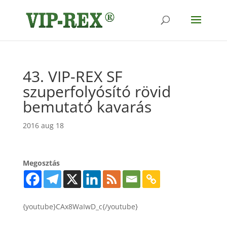
43. VIP-REX SF
szuperfolyósító rövid
bemutató kavarás
2016 aug 18
Megosztás
{youtube}CAx8WaIwD_c{/youtube}