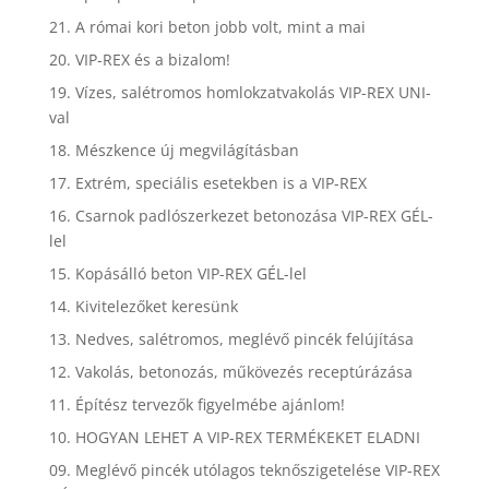
21. A római kori beton jobb volt, mint a mai
20. VIP-REX és a bizalom!
19. Vízes, salétromos homlokzatvakolás VIP-REX UNI-
val
18. Mészkence új megvilágításban
17. Extrém, speciális esetekben is a VIP-REX
16. Csarnok padlószerkezet betonozása VIP-REX GÉL-
lel
15. Kopásálló beton VIP-REX GÉL-lel
14. Kivitelezőket keresünk
13. Nedves, salétromos, meglévő pincék felújítása
12. Vakolás, betonozás, műkövezés receptúrázása
11. Építész tervezők figyelmébe ajánlom!
10. HOGYAN LEHET A VIP-REX TERMÉKEKET ELADNI
09. Meglévő pincék utólagos teknőszigetelése VIP-REX