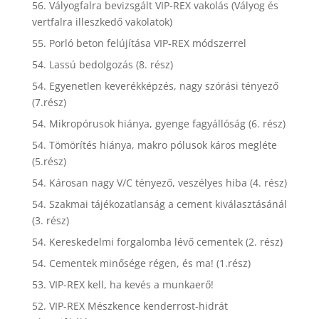
56. Vályogfalra bevizsgált VIP-REX vakolás (Vályog és
vertfalra illeszkedő vakolatok)
55. Porló beton felújítása VIP-REX módszerrel
54. Lassú bedolgozás (8. rész)
54. Egyenetlen keverékképzés, nagy szórási tényező
(7.rész)
54. Mikropórusok hiánya, gyenge fagyállóság (6. rész)
54. Tömörítés hiánya, makro pólusok káros megléte
(5.rész)
54. Károsan nagy V/C tényező, veszélyes hiba (4. rész)
54. Szakmai tájékozatlanság a cement kiválasztásánál
(3. rész)
54. Kereskedelmi forgalomba lévő cementek (2. rész)
54. Cementek minősége régen, és ma! (1.rész)
53. VIP-REX kell, ha kevés a munkaerő!
52. VIP-REX Mészkence kenderrost-hidrát