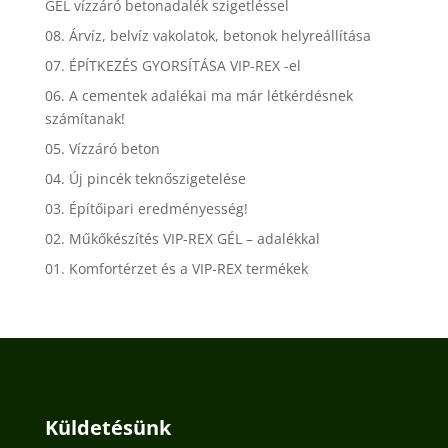
GÉL vízzáró betonadalék szigetléssel
08. Árvíz, belvíz vakolatok, betonok helyreállítása
07. ÉPÍTKEZÉS GYORSÍTÁSA VIP-REX -el
06. A cementek adalékai ma már létkérdésnek
számítanak!
05. Vízzáró beton
04. Új pincék teknőszigetelése
03. Építőipari eredményesség!
02. Műkőkészítés VIP-REX GÉL – adalékkal
01. Komfortérzet és a VIP-REX termékek
Küldetésünk