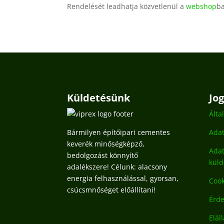
Rendelését leadhatja közvetlenül a
webshop
b
Küldetésünk
Jo
Álta
Bármilyen építőipari cementes
Adat
keverék minőségképző,
Adat
bedolgozást könnyítő
kül
adalékszere! Célunk: alacsony
energia felhasználással, gyorsan,
Cook
csúcsmnőséget előállítani!
Érde
Elál