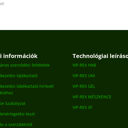
an!
gi információk
Technológiai leírás
lános szerződési feltételek
VIP-REX HAB
kezelési tájékoztató
VIP-REX UNI
kezelési tákékoztató hírlevél
VIP-REX GÉL
déséhez
VIP-REX MÉSZKENCE
ie Szabályzat
VIP-REX SF
kmérlegelési teszt
lás a szerződéstől