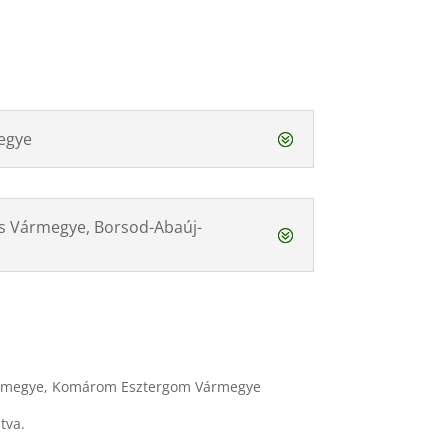
egye
s Vármegye, Borsod-Abaúj-
ármegye, Komárom Esztergom Vármegye
tva.