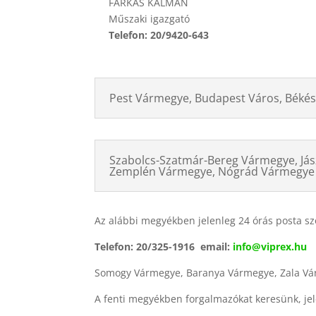
FARKAS KÁLMÁN
Műszaki igazgató
Telefon: 20/9420-643
Pest Vármegye, Budapest Város, Béké
Szabolcs-Szatmár-Bereg Vármegye, Já
Zemplén Vármegye, Nógrád Vármegye
Az alábbi megyékben jelenleg 24 órás posta szol
Telefon: 20/325-1916 email:
info@viprex.hu
Somogy Vármegye, Baranya Vármegye, Zala V
A fenti megyékben forgalmazókat keresünk, jel