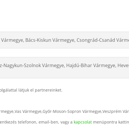
s Vármegye, Bács-Kiskun Vármegye, Csongrád-Csanád Várm
sz-Nagykun-Szolnok Vármegye, Hajdú-Bihar Vármegye, Heve
gálattal látjuk el partnereinket.
ármegye,Vas Vármegye,Győr-Moson-Sopron Vármegye,Veszprém V
entkezés telefonon, email-ben, vagy a
kapcsolat
menüpontra kattin